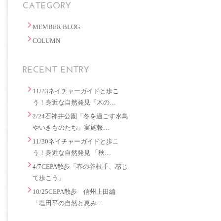
MEMBER BLOG
COLUMN
11/23ネイチャーガイドと歩こ
う！身近な自然発見「木の…
2/24石神井公園「冬を過ごす水鳥
やいきものたち」実施報…
11/30ネイチャーガイドと歩こ
う！身近な自然発見 「秋…
4/7CEPA散歩「春の谷根千、感じ
て歩こう」
10/25CEPA散歩 信州上田編
「塩田平の自然と恵み…