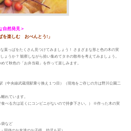
な自然発見＞
ぱを楽しむ おべんとう!」
な葉っぱをたくさん見つけてみましょう！ さまざまな形と色の木の実
しょうか？ 観察しながら拾い集めてタネの散布を考えてみましょう。
つめて秋色の「お弁当箱」を作って楽しみます。
金井駅（中央線武蔵境駅乗り換え１つ目）（現地をご存じの方は野川公園二
ら離れています。
内で食べる方は近くにコンビニがないので持参下さい。） ※作った木の実
！
ル袋など
者・同伴のお友達のお子様、幼児も可）