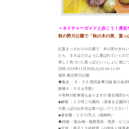
＜ネイチャーガイドと歩こう！身近
秋の野川公園で「秋の木の実、葉っ
紅葉まっさかりの公園で、木の実やきれい
たち、タネはどのように運ばれていくので
美しく色づいた葉っぱといっしょに 箱に
日時:2019年11月30日(土)10:00-12:00
場所:都立野川公園
◆集合 ：９：３０ 西武多摩川線 新小
枚橋９：５０も可能）
※有料の駐車場もありますが 集合場所か
◆解散 ：１２時ごろ園内 （昼食を公園
や葉っぱのお弁当は食べないでください
◆参加費：１００円/人（保険料）
◆持物 ：飲み物・観察用具・雨具・ビニ
◆定員 ：親子１５組程度（小学生と保護