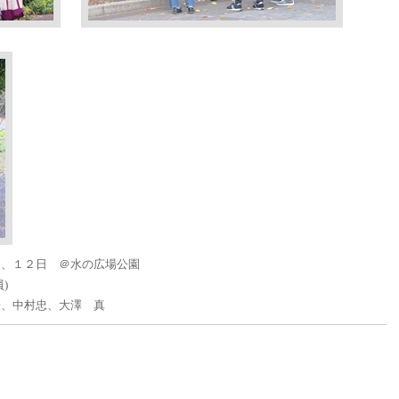
日、１２日 ＠水の広場公園
)
子、中村忠、大澤 真