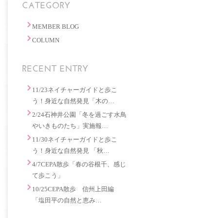
MEMBER BLOG
COLUMN
11/23ネイチャーガイドと歩こ
う！身近な自然発見「木の…
2/24石神井公園「冬を過ごす水鳥
やいきものたち」実施報…
11/30ネイチャーガイドと歩こ
う！身近な自然発見 「秋…
4/7CEPA散歩「春の谷根千、感じ
て歩こう」
10/25CEPA散歩 信州上田編
「塩田平の自然と恵み…