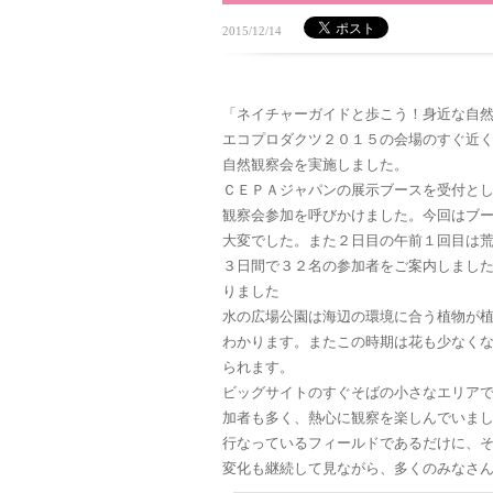
2015/12/14
「ネイチャーガイドと歩こう！身近な自
エコプロダクツ２０１５の会場のすぐ近
自然観察会を実施しました。
ＣＥＰＡジャパンの展示ブースを受付と
観察会参加を呼びかけました。今回はブ
大変でした。また２日目の午前１回目は
３日間で３２名の参加者をご案内しまし
りました
水の広場公園は海辺の環境に合う植物が
わかります。またこの時期は花も少なく
られます。
ビッグサイトのすぐそばの小さなエリア
加者も多く、熱心に観察を楽しんでいま
行なっているフィールドであるだけに、
変化も継続して見ながら、多くのみなさ