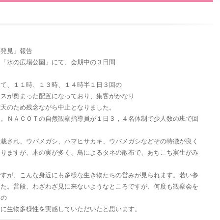
然発見」報告
く「水の広場公園」にて、会期中の３日間
して、１１時、１３時、１４時半１日３回の
ースが奥まった配置になっており、集客がかなり
荒天のため残念ながら中止となりました。
た。ＮＡＣＯＴの自然観察指導員が１日３，４名体制で少人数の班で回
植栽され、ウバメガシ、ハマヒサカキ、ウバメガシなどその特徴が良く
なりますが、木の実が多く、鳥によるタネの散布で、あちこち実生がみ
ですが、こんな身近にも多様な生き物たちの営みが見られます。若い参
した。普段、わざわざ見に来ないようなところですが、何度も観察会を
その
んに生物多様性を実感していただいたと思います。