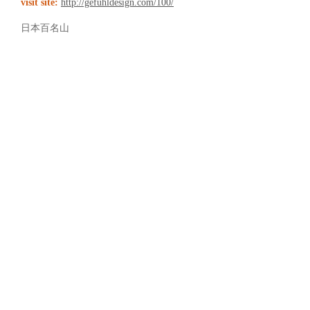
visit site:
http://gefuhldesign.com/100/
日本百名山