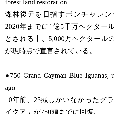
forest land restoration
森林復元を目指すボンチャレン
2020
年までに
1
億
5
千万ヘクター
とされる中、
5,000
万ヘクタール
が現時点で宣言されている。
●
750
Grand Cayman Blue Iguanas, u
ago
10
年前、
25
頭しかいなかったグ
イグアナが
750
頭までに回復。