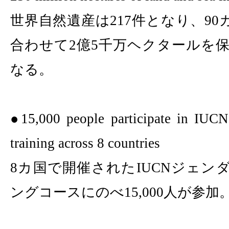
世界自然遺産は
217
件となり、
90
合わせて
2
億
5
千万ヘクタールを
なる。
●
15,000
people participate in IUCN
training across
8
countries
8
カ国で開催された
IUCN
ジェン
ングコースにのべ
15,000
人が参加