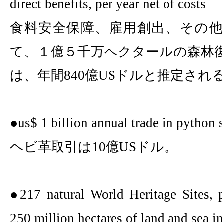
direct benefits, per year net of costs
食料安全保障、雇用創出、その
て、１億５千万ヘクタールの森林
は、年間
840
億
US
ドルと推定され
●
us$ 1 billion
annual trade in python 
ヘビ革取引は
10
億
US
ドル。
●
217
natural World Heritage Sites, 
250 million
hectares of land and sea i