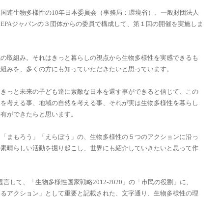
国連生物多様性の10年日本委員会（事務局：環境省）、一般財団法人
CEPAジャパンの３団体からの委員で構成して、第１回の開催を実施しま
域の取組み。それはきっと暮らしの視点から生物多様性を実感できるも
取組みを、多くの方にも知っていただきたいと思っています。
、きっと未来の子ども達に素敵な日本を還す事ができると信じて、この
しを考える事、地域の自然を考える事、それが実は生物多様性を暮らし
共有ができたらと思います。
」「まもろう」「えらぼう」の、生物多様性の５つのアクションに沿っ
の素晴らしい活動を掘り起こし、世界にも紹介していきたいと思って作
言して、「生物多様性国家戦略2012-2020」の「市民の役割」に、
きるアクション」として重要と記載された、文字通り、生物多様性の理
。