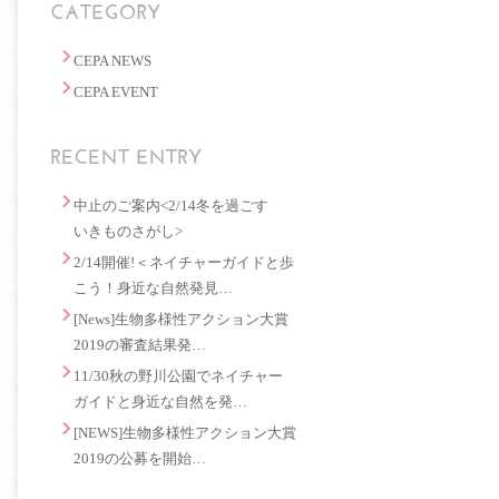
CEPA NEWS
CEPA EVENT
中止のご案内<2/14冬を過ごす
いきものさがし>
2/14開催!＜ネイチャーガイドと歩
こう！身近な自然発見…
[News]生物多様性アクション大賞
2019の審査結果発…
11/30秋の野川公園でネイチャー
ガイドと身近な自然を発…
[NEWS]生物多様性アクション大賞
2019の公募を開始…