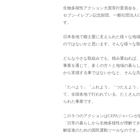
生物多様性アクション大賞実行委員会を、
セブン-イレブン記念財団、一般社団法人
す。
日本各地で郷土愛に支えられた様々な地
のではないかと思います。そんな様々な
どんな小さな取組みでも、積み重ねれば
事業を通じて、多くの方々と地域の暮ら
から実感する事ではないかなと、そんな
「たべよう」「ふれよう」「つたえよう
て、全国各地で行われている、たくさん
られた事業です。
この５つのアクションはCEPAジャパンが提
「日常の暮らしから生物多様性が理解で
解促進のための国民運動ツールなのです